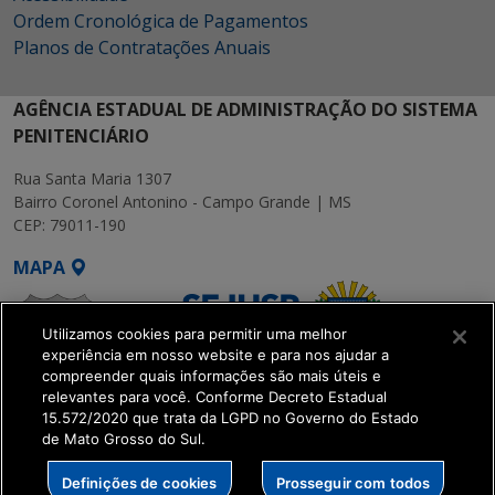
Ordem Cronológica de Pagamentos
Planos de Contratações Anuais
AGÊNCIA ESTADUAL DE ADMINISTRAÇÃO DO SISTEMA
PENITENCIÁRIO
Rua Santa Maria 1307
Bairro Coronel Antonino - Campo Grande | MS
CEP: 79011-190
MAPA
Utilizamos cookies para permitir uma melhor
experiência em nosso website e para nos ajudar a
compreender quais informações são mais úteis e
relevantes para você. Conforme Decreto Estadual
15.572/2020 que trata da LGPD no Governo do Estado
SETDIG | Secretaria-
de Mato Grosso do Sul.
Executiva de
Transformação Digital
Definições de cookies
Prosseguir com todos