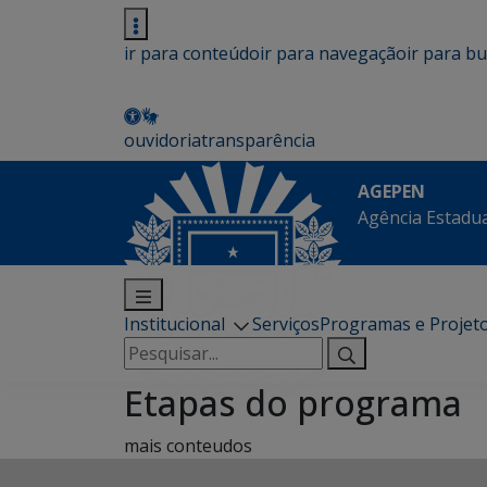
ir para conteúdo
ir para navegação
ir para b
ouvidoria
transparência
AGEPEN
Agência Estadua
Institucional
Serviços
Programas e Projet
Pesquisar
por:
Etapas do programa
mais conteudos