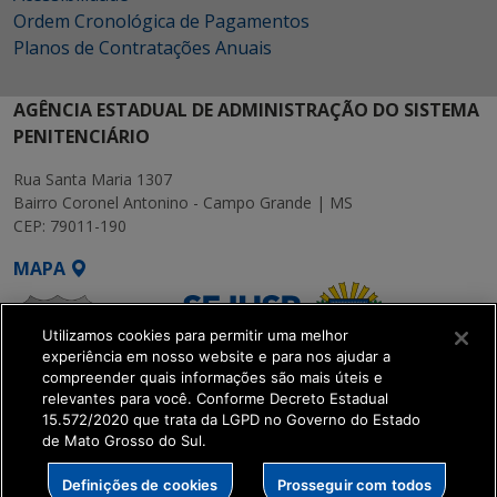
Ordem Cronológica de Pagamentos
Planos de Contratações Anuais
AGÊNCIA ESTADUAL DE ADMINISTRAÇÃO DO SISTEMA
PENITENCIÁRIO
Rua Santa Maria 1307
Bairro Coronel Antonino - Campo Grande | MS
CEP: 79011-190
MAPA
Utilizamos cookies para permitir uma melhor
experiência em nosso website e para nos ajudar a
compreender quais informações são mais úteis e
relevantes para você. Conforme Decreto Estadual
15.572/2020 que trata da LGPD no Governo do Estado
SETDIG | Secretaria-
de Mato Grosso do Sul.
Executiva de
Transformação Digital
Definições de cookies
Prosseguir com todos