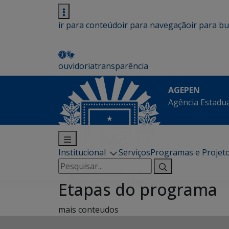
ir para conteúdo
ir para navegação
ir para b
ouvidoria
transparência
AGEPEN
Agência Estadua
Institucional
Serviços
Programas e Projet
Pesquisar
por:
Etapas do programa
mais conteudos