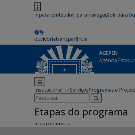
ir para conteúdo
ir para navegação
ir para b
ouvidoria
transparência
AGEPEN
Agência Estadua
Institucional
Serviços
Programas e Projet
Pesquisar
por:
Etapas do programa
mais conteudos