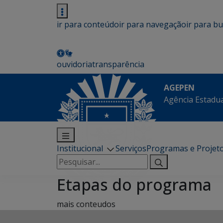
ir para conteúdo
ir para navegação
ir para b
ouvidoria
transparência
AGEPEN
Agência Estadua
Institucional
Serviços
Programas e Projet
Pesquisar
por:
Etapas do programa
mais conteudos