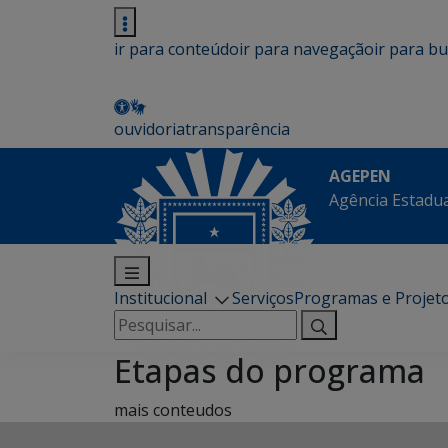
ir para conteúdo
ir para navegação
ir para b
ouvidoria
transparência
AGEPEN
Agência Estadua
Institucional
Serviços
Programas e Projet
Pesquisar
por:
Etapas do programa
mais conteudos