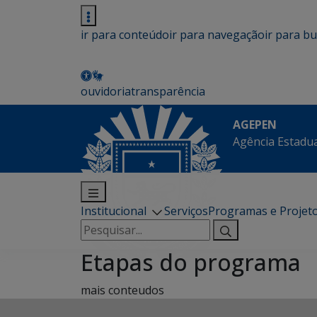
ir para conteúdo
ir para navegação
ir para b
ouvidoria
transparência
AGEPEN
Agência Estadua
Institucional
Serviços
Programas e Projet
Pesquisar
por:
Etapas do programa
mais conteudos