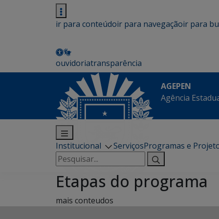
ir para conteúdo
ir para navegação
ir para b
ouvidoria
transparência
AGEPEN
Agência Estadua
Institucional
Serviços
Programas e Projet
Pesquisar
por:
Etapas do programa
mais conteudos