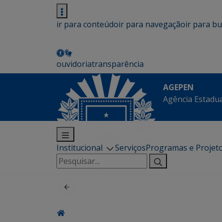
ir para conteúdo
ir para navegação
ir para b
ouvidoria
transparência
AGEPEN
Agência Estadua
Institucional
Serviços
Programas e Projet
Pesquisar
por: