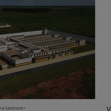
V
ra Santinoni •