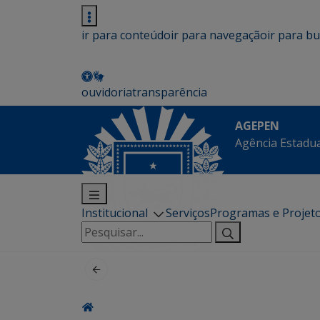
ir para conteúdo
ir para navegação
ir para b
ouvidoria
transparência
AGEPEN
Agência Estadua
Institucional
Serviços
Programas e Projet
Pesquisar
por: