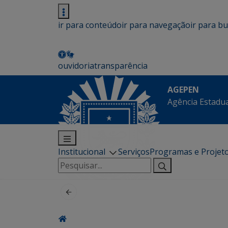
ir para conteúdo
ir para navegação
ir para b
ouvidoria
transparência
AGEPEN
Agência Estadua
Institucional
Serviços
Programas e Projet
Pesquisar
por: