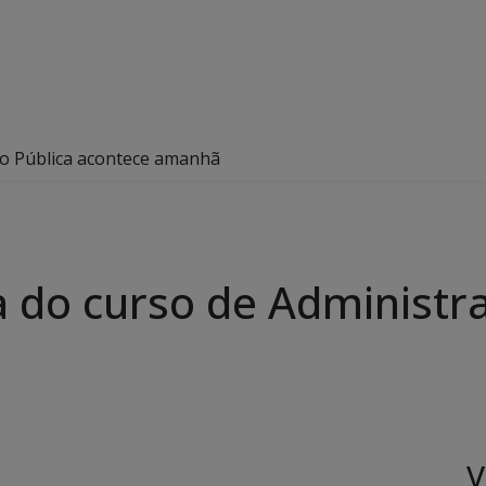
ão Pública acontece amanhã
a do curso de Administr
V