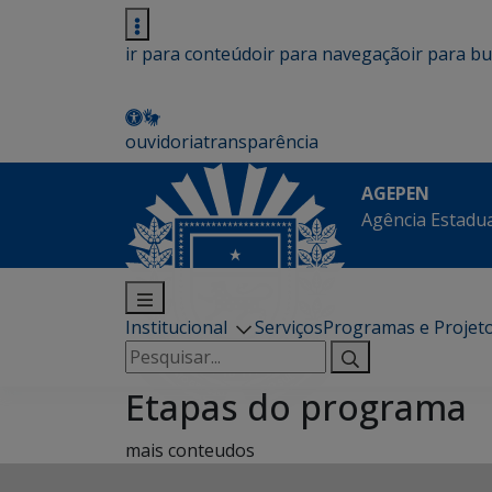
ir para conteúdo
ir para navegação
ir para b
ouvidoria
transparência
AGEPEN
Agência Estadua
Institucional
Serviços
Programas e Projet
Pesquisar
por:
Etapas do programa
mais conteudos