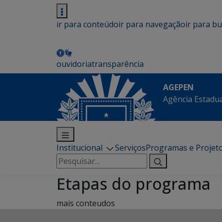
ir para conteúdo
ir para navegação
ir para b
ouvidoria
transparência
AGEPEN
Agência Estadua
Institucional
Serviços
Programas e Projet
Pesquisar
por:
Etapas do programa
mais conteudos