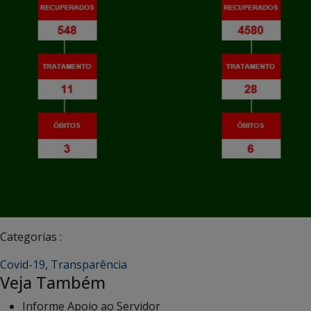
Categorias :
Covid-19
,
Transparência
Veja Também
Informe Apoio ao Servidor