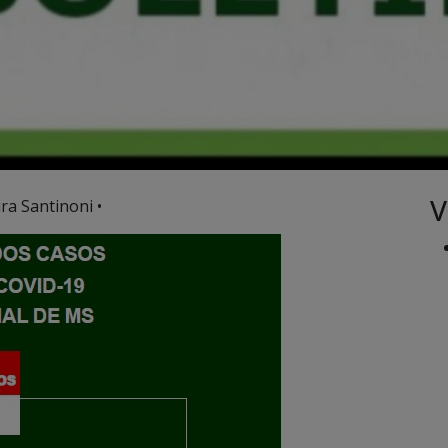
V
ra Santinoni •