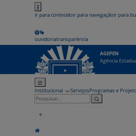
ir para conteúdo
ir para navegação
ir para b
ouvidoria
transparência
AGEPEN
Agência Estadua
Institucional
Serviços
Programas e Projet
Pesquisar
por: