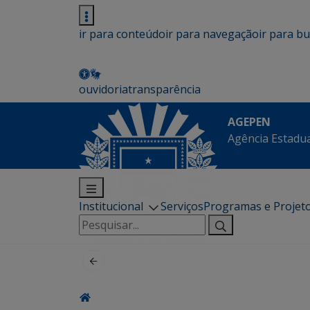
ir para conteúdo
ir para navegação
ir para b
ouvidoria
transparência
AGEPEN
Agência Estadua
Institucional
Serviços
Programas e Projet
Pesquisar
por: