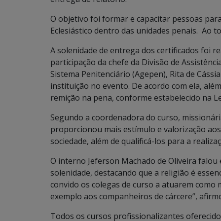
O objetivo foi formar e capacitar pessoas par
Eclesiástico dentro das unidades penais. Ao to
A solenidade de entrega dos certificados foi r
participação da chefe da Divisão de Assistênc
Sistema Penitenciário (Agepen), Rita de Cássi
instituição no evento. De acordo com ela, alé
remição na pena, conforme estabelecido na Le
Segundo a coordenadora do curso, missionária
proporcionou mais estímulo e valorização aos
sociedade, além de qualificá-los para a realiz
O interno Jeferson Machado de Oliveira falou
solenidade, destacando que a religião é essen
convido os colegas de curso a atuarem como m
exemplo aos companheiros de cárcere”, afirm
Todos os cursos profissionalizantes oferecid