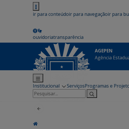
ir para conteúdo
ir para navegação
ir para b
ouvidoria
transparência
AGEPEN
Agência Estadua
Institucional
Serviços
Programas e Projet
Pesquisar
por: