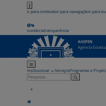
ir para conteúdo
ir para navegação
ir para b
ouvidoria
transparência
AGEPEN
Agência Estadua
Institucional
Serviços
Programas e Projet
Pesquisar
por: