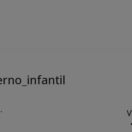
rno_infantil
V
 •