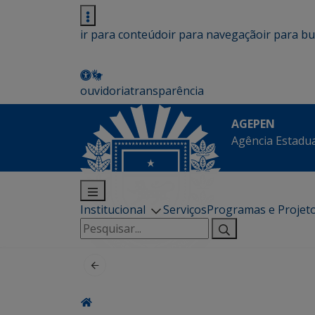
ir para conteúdo
ir para navegação
ir para b
ouvidoria
transparência
AGEPEN
Agência Estadua
Institucional
Serviços
Programas e Projet
Pesquisar
por: