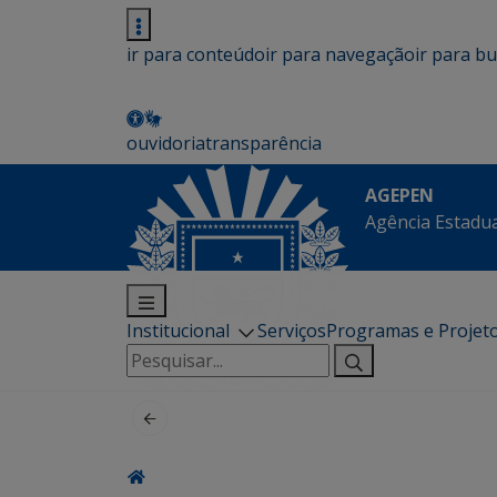
ir para conteúdo
ir para navegação
ir para b
ouvidoria
transparência
AGEPEN
Agência Estadua
Institucional
Serviços
Programas e Projet
Pesquisar
por: