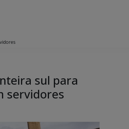
rvidores
nteira sul para
m servidores