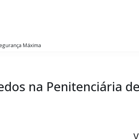
 Segurança Máxima
edos na Penitenciária d
V