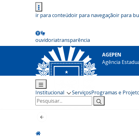
ir para conteúdo
ir para navegação
ir para b
ouvidoria
transparência
AGEPEN
Agência Estadua
Institucional
Serviços
Programas e Projet
Pesquisar
por: