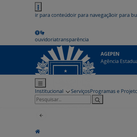
ir para conteúdo
ir para navegação
ir para b
ouvidoria
transparência
AGEPEN
Agência Estadua
Institucional
Serviços
Programas e Projet
Pesquisar
por: