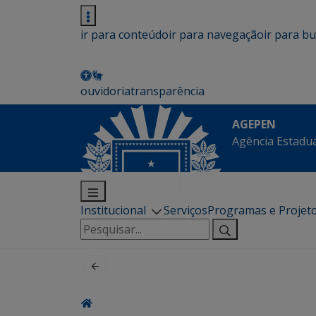
ir para conteúdo
ir para navegação
ir para b
ouvidoria
transparência
AGEPEN
Agência Estadua
Institucional
Serviços
Programas e Projet
Pesquisar
por: