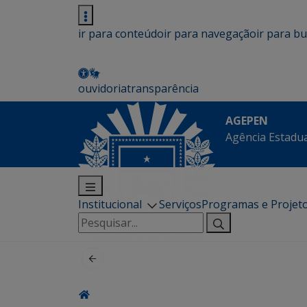
ir para conteúdo
ir para navegação
ir para b
ouvidoria
transparência
AGEPEN
Agência Estadua
Institucional
Serviços
Programas e Projet
Pesquisar
por: