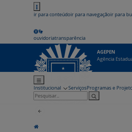
ir para conteúdo
ir para navegação
ir para b
ouvidoria
transparência
AGEPEN
Agência Estadua
Institucional
Serviços
Programas e Projet
Pesquisar
por: