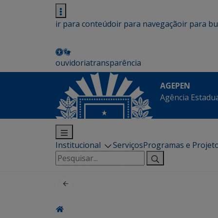
ir para conteúdo
ir para navegação
ir para b
ouvidoria
transparência
AGEPEN
Agência Estadua
Institucional
Serviços
Programas e Projet
Pesquisar
por: