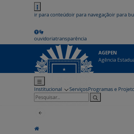
ir para conteúdo
ir para navegação
ir para b
ouvidoria
transparência
AGEPEN
Agência Estadua
Institucional
Serviços
Programas e Projet
Pesquisar
por: