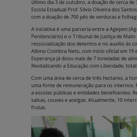
último dia 3 de outubro, a doação de cerca de 
Escola Estadual Prof. Silvio Oliveira dos Sant
com a doação de 700 pés de verduras e folhag
A iniciativa é uma parceria entre a Agepen (A
Penitenciário) e o Tribunal de Justiça de Mat
ressocialização dos detentos e no auxílio às c
Albino Coimbra Neto, com início oficial em 19
Esperança já doou mais de 7 toneladas de alim
Revitalizando a Educação com Liberdade, tota
Com uma área de cerca de três hectares, a ho
uma fonte de remuneração para os internos. 
a escolas públicas e entidades beneficentes. 
salsas, couves e acelgas. Atualmente, 10 inter
frutas.