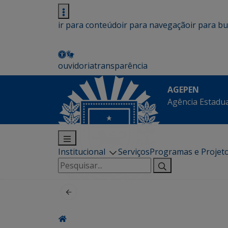
ir para conteúdo
ir para navegação
ir para b
ouvidoria
transparência
AGEPEN
Agência Estadua
Institucional
Serviços
Programas e Projet
Pesquisar
por: