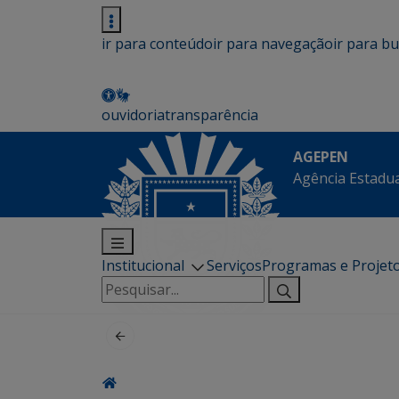
ir para conteúdo
ir para navegação
ir para b
ouvidoria
transparência
AGEPEN
Agência Estadua
Institucional
Serviços
Programas e Projet
Pesquisar
por: