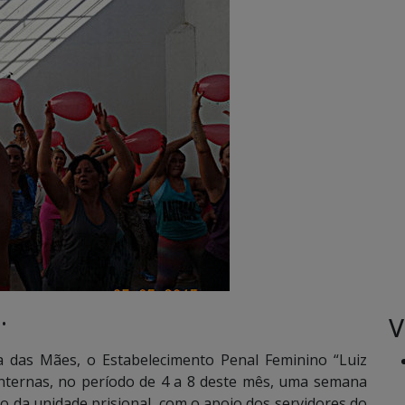
V
 •
a das Mães, o Estabelecimento Penal Feminino “Luiz
 internas, no período de 4 a 8 deste mês, uma semana
ão da unidade prisional, com o apoio dos servidores do