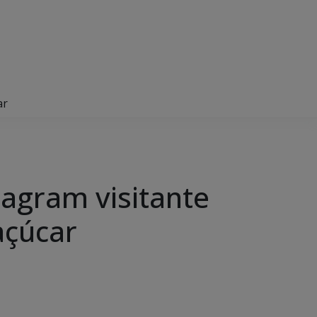
ar
lagram visitante
açúcar