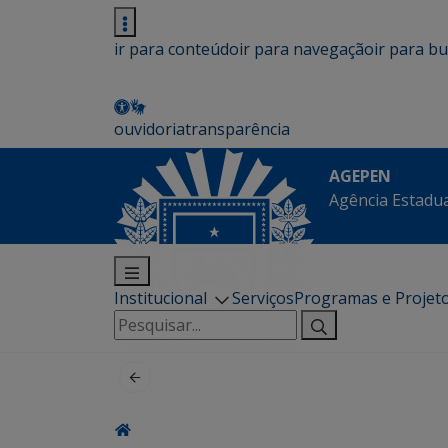
ir para conteúdo
ir para navegação
ir para b
ouvidoria
transparência
AGEPEN
Agência Estadua
Institucional
Serviços
Programas e Projet
Pesquisar
por: