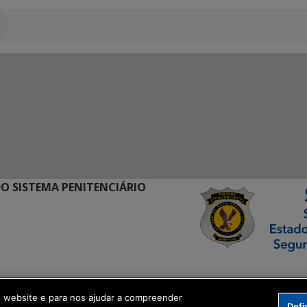
O SISTEMA PENITENCIÁRIO
ormação Digital
o website e para nos ajudar a compreender
Defi