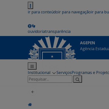
ir para conteúdo
ir para navegação
ir para b
ouvidoria
transparência
AGEPEN
Agência Estadua
Institucional
Serviços
Programas e Projet
Pesquisar
por: