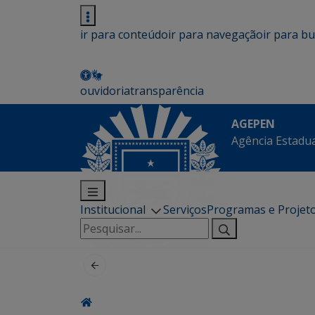
ir para conteúdo
ir para navegação
ir para b
ouvidoria
transparência
AGEPEN
Agência Estadua
Institucional
Serviços
Programas e Projet
Pesquisar
por: