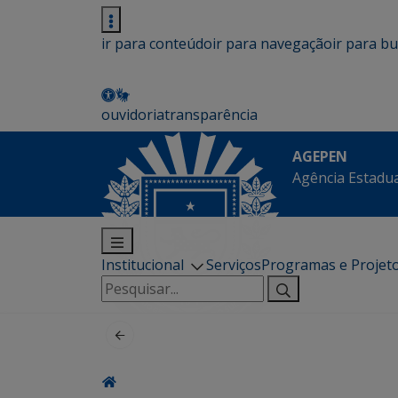
ir para conteúdo
ir para navegação
ir para b
ouvidoria
transparência
AGEPEN
Agência Estadua
Institucional
Serviços
Programas e Projet
Pesquisar
por: