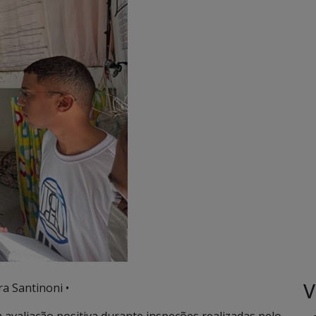
V
ra Santinoni •