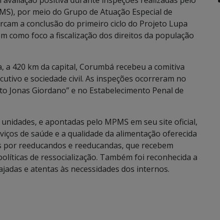
avaliação positiva durante inspeções realizadas pelo
MS), por meio do Grupo de Atuação Especial de
arcam a conclusão do primeiro ciclo do Projeto Lupa
em como foco a fiscalização dos direitos da população
a, a 420 km da capital, Corumbá recebeu a comitiva
cutivo e sociedade civil. As inspeções ocorreram no
to Jonas Giordano” e no Estabelecimento Penal de
s unidades, e apontadas pelo MPMS em seu site oficial,
rviços de saúde e a qualidade da alimentação oferecida
s por reeducandos e reeducandas, que recebem
olíticas de ressocialização. Também foi reconhecida a
jadas e atentas às necessidades dos internos.