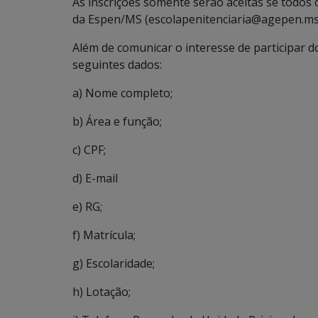
As inscrições somente serão aceitas se todos 
da Espen/MS (escolapenitenciaria@agepen.ms.g
Além de comunicar o interesse de participar d
seguintes dados:
a) Nome completo;
b) Área e função;
c) CPF;
d) E-mail
e) RG;
f) Matrícula;
g) Escolaridade;
h) Lotação;