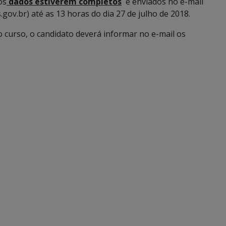
os
dados estiverem completos
e enviados no e-mail
ov.br) até as 13 horas do dia 27 de julho de 2018.
o curso, o candidato deverá informar no e-mail os