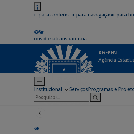
ir para conteúdo
ir para navegação
ir para b
ouvidoria
transparência
AGEPEN
Agência Estadua
Institucional
Serviços
Programas e Projet
Pesquisar
por: