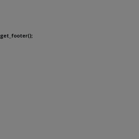
SETDIG | Secretaria-
Executiva de
Transformação Digital
get_footer();