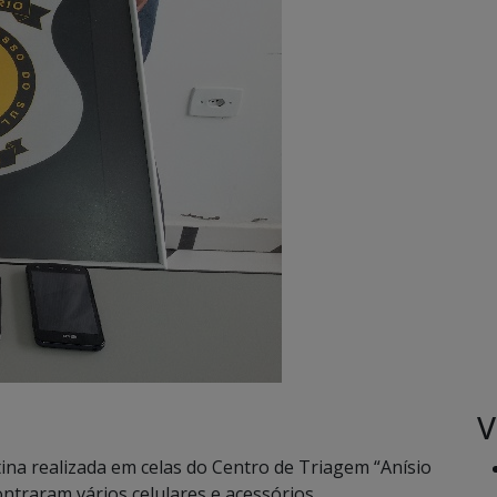
V
ina realizada em celas do Centro de Triagem “Anísio
ontraram vários celulares e acessórios.