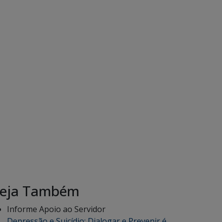
eja Também
Informe Apoio ao Servidor
Depressão e Suicídio: Dialogar e Prevenir é