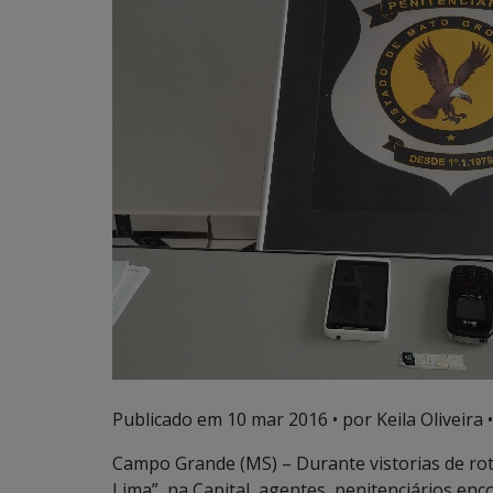
Publicado em
10 mar 2016
• por Keila Oliveira •
Campo Grande (MS) – Durante vistorias de rot
Lima”, na Capital, agentes penitenciários enc