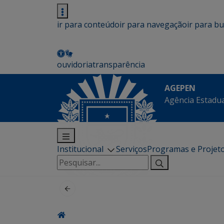
ir para conteúdo
ir para navegação
ir para b
ouvidoria
transparência
AGEPEN
Agência Estadua
Institucional
Serviços
Programas e Projet
Pesquisar
por: