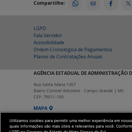
Compartilhe:
LGPD
Fala Servidor
Acessibilidade
Ordem Cronológica de Pagamentos
Planos de Contratações Anuais
AGÊNCIA ESTADUAL DE ADMINISTRAÇÃO D
Rua Santa Maria 1307
Bairro Coronel Antonino - Campo Grande | MS
CEP: 79011-190
MAPA
SETDIG | Secretaria-Executiva de Transf
Utilizamos cookies para permitir uma melhor experiência em noss
quais informações são mais úteis e relevantes para você. Confor
LGPD no Governo do Estado de Mato Grosso do Sul.