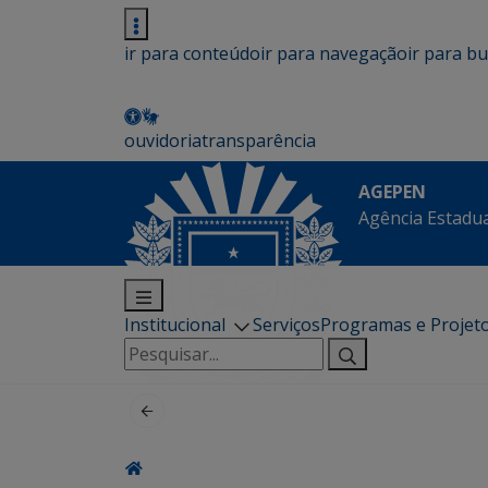
ir para conteúdo
ir para navegação
ir para b
ouvidoria
transparência
AGEPEN
Agência Estadua
Institucional
Serviços
Programas e Projet
Pesquisar
por: