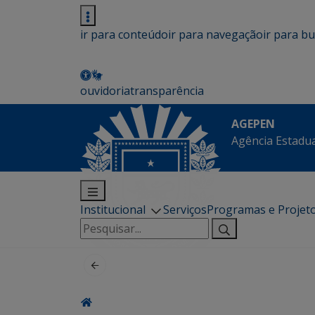
ir para conteúdo
ir para navegação
ir para b
ouvidoria
transparência
AGEPEN
Agência Estadua
Institucional
Serviços
Programas e Projet
Pesquisar
por: