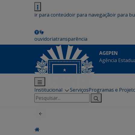
ir para conteúdo
ir para navegação
ir para b
ouvidoria
transparência
AGEPEN
Agência Estadua
Institucional
Serviços
Programas e Projet
Pesquisar
por: