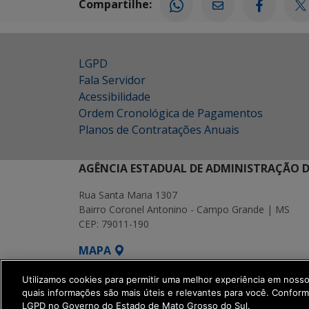
Compartilhe:
LGPD
Fala Servidor
Acessibilidade
Ordem Cronológica de Pagamentos
Planos de Contratações Anuais
AGÊNCIA ESTADUAL DE ADMINISTRAÇÃO D
Rua Santa Maria 1307
Bairro Coronel Antonino - Campo Grande | MS
CEP: 79011-190
MAPA
SETDIG | Secretaria-Executiva de Transf
Utilizamos cookies para permitir uma melhor experiência em noss
quais informações são mais úteis e relevantes para você. Confor
LGPD no Governo do Estado de Mato Grosso do Sul.