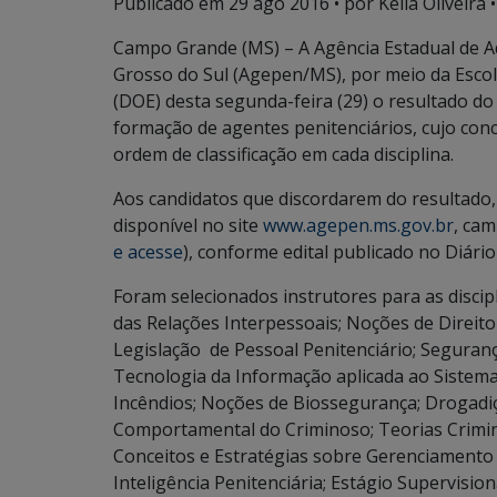
Publicado em
29 ago 2016
• por Keila Oliveira •
Campo Grande (MS) – A Agência Estadual de A
Grosso do Sul (Agepen/MS), por meio da Escola
(DOE) desta segunda-feira (29) o resultado do
formação de agentes penitenciários, cujo con
ordem de classificação em cada disciplina.
Aos candidatos que discordarem do resultado, 
disponível no site
www.agepen.ms.gov.br
, cam
e acesse
), conforme edital publicado no Diário 
Foram selecionados instrutores para as discipl
das Relações Interpessoais; Noções de Direito
Legislação de Pessoal Penitenciário; Seguranç
Tecnologia da Informação aplicada ao Sistema
Incêndios; Noções de Biossegurança; Drogadi
Comportamental do Criminoso; Teorias Crimino
Conceitos e Estratégias sobre Gerenciamento 
Inteligência Penitenciária; Estágio Supervisio