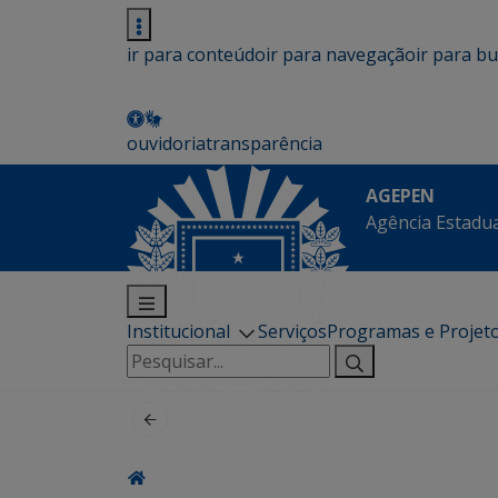
ir para conteúdo
ir para navegação
ir para b
ouvidoria
transparência
AGEPEN
Agência Estadua
Institucional
Serviços
Programas e Projet
Pesquisar
por: