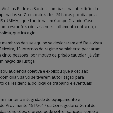
 Vinícius Pedrosa Santos, com base na interdição da
 apenados serão monitorados 24 horas por dia, pela
 MS (UMMV), que funciona em Campo Grande. Caso
omo estar fora de casa no recolhimento noturno, o
ícia, que irá agir.
e membros de sua equipe se deslocaram até Bela Vista
 Teixeira, 13 internos do regime semiaberto passaram
cinco pessoas, por motivo de prisão cautelar, já vêm
inação da Justiça.
lizou audiência coletiva e explicou que a decisão
miciliar, salvo se tiverem autorização para
o da residência, do local de trabalho e eventuais
em manter a integridade do equipamento e
6 do Provimento 151/2017 da Corregedoria-Geral de
das condições, o preso pode sofrer sanções, como a