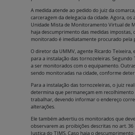
A medida atende ao pedido do juiz da comarca,
carceragem da delegacia da cidade. Agora, os
Unidade Mista de Monitoramento Virtual de
haja descumprimento das medidas impostas, c
monitorado é imediatamente procurado pela pol
O diretor da UMMV, agente Ricardo Teixeira, 
para a instalação das tornozeleiras. Segundo
a ser monitorados com o equipamento. Outras 
sendo monitoradas na cidade, conforme determ
Para a instalação das tornozeleiras, o juiz rea
determina que permaneçam em recolhimento do
trabalhar, devendo informar o endereço corret
alterações.
Ele também advertiu os monitorados que dev
observarem as proibições descritas no art. 3
Justiça do TJMS. Caso haja o descumprimento 