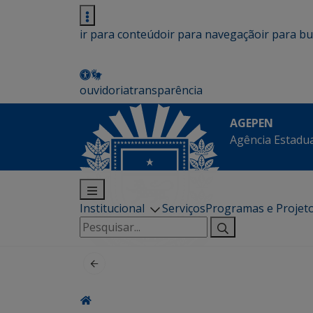
ir para conteúdo
ir para navegação
ir para b
ouvidoria
transparência
AGEPEN
Agência Estadua
Institucional
Serviços
Programas e Projet
Pesquisar
por: