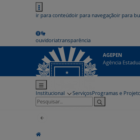
ir para conteúdo
ir para navegação
ir para b
ouvidoria
transparência
AGEPEN
Agência Estadua
Institucional
Serviços
Programas e Projet
Pesquisar
por: