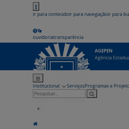
ir para conteúdo
ir para navegação
ir para b
ouvidoria
transparência
AGEPEN
Agência Estadua
Institucional
Serviços
Programas e Projet
Pesquisar
por: