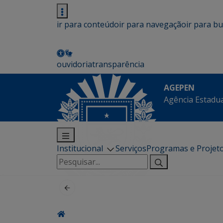
ir para conteúdo
ir para navegação
ir para b
ouvidoria
transparência
AGEPEN
Agência Estadua
Institucional
Serviços
Programas e Projet
Pesquisar
por: