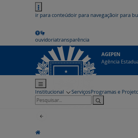
ir para conteúdo
ir para navegação
ir para b
ouvidoria
transparência
AGEPEN
Agência Estadua
Institucional
Serviços
Programas e Projet
Pesquisar
por: