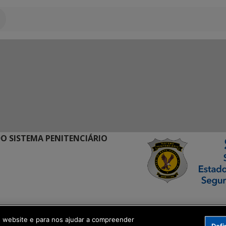
O SISTEMA PENITENCIÁRIO
ormação Digital
o website e para nos ajudar a compreender
Defi