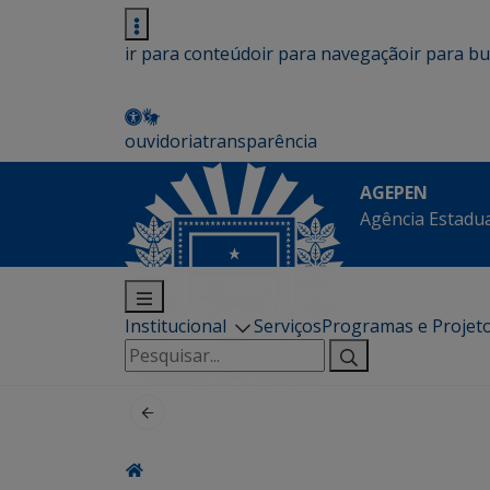
ir para conteúdo
ir para navegação
ir para b
ouvidoria
transparência
AGEPEN
Agência Estadua
Institucional
Serviços
Programas e Projet
Pesquisar
por: