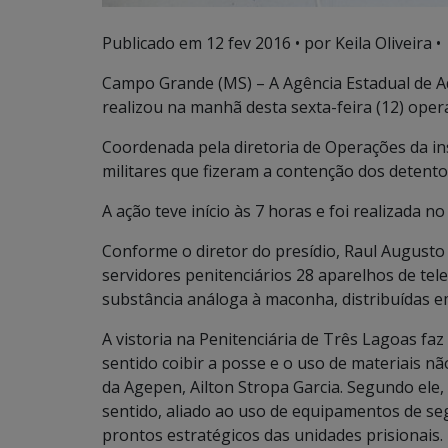
Publicado em
12 fev 2016
• por Keila Oliveira •
Campo Grande (MS) – A Agência Estadual de A
realizou na manhã desta sexta-feira (12) oper
Coordenada pela diretoria de Operações da ins
militares que fizeram a contenção dos detent
A ação teve início às 7 horas e foi realizada n
Conforme o diretor do presídio, Raul August
servidores penitenciários 28 aparelhos de tele
substância análoga à maconha, distribuídas em
A vistoria na Penitenciária de Três Lagoas f
sentido coibir a posse e o uso de materiais n
da Agepen, Ailton Stropa Garcia. Segundo ele, 
sentido, aliado ao uso de equipamentos de segu
prontos estratégicos das unidades prisionais.