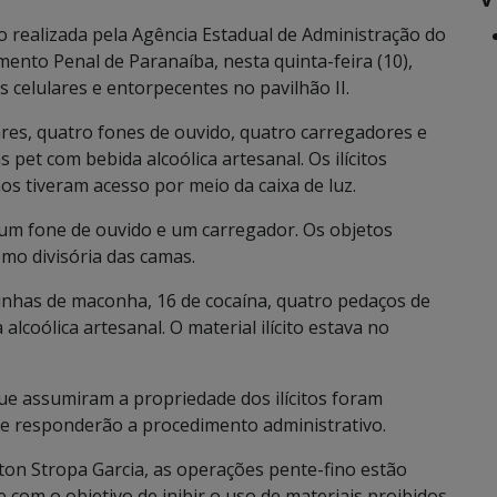
 realizada pela Agência Estadual de Administração do
mento Penal de Paranaíba, nesta quinta-feira (10),
celulares e entorpecentes no pavilhão II.
lares, quatro fones de ouvido, quatro carregadores e
pet com bebida alcoólica artesanal. Os ilícitos
os tiveram acesso por meio da caixa de luz.
, um fone de ouvido e um carregador. Os objetos
o divisória das camas.
xinhas de maconha, 16 de cocaína, quatro pedaços de
lcoólica artesanal. O material ilícito estava no
ue assumiram a propriedade dos ilícitos foram
r e responderão a procedimento administrativo.
ton Stropa Garcia, as operações pente-fino estão
 com o objetivo de inibir o uso de materiais proibidos