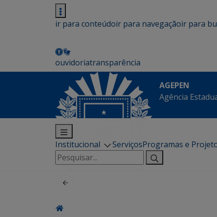
ir para conteúdo
ir para navegação
ir para b
ouvidoria
transparência
AGEPEN
Agência Estadua
Institucional
Serviços
Programas e Projet
Pesquisar
por: