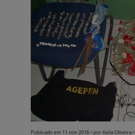
Publicado em
11 nov 2016
• por Keila Oliveira •