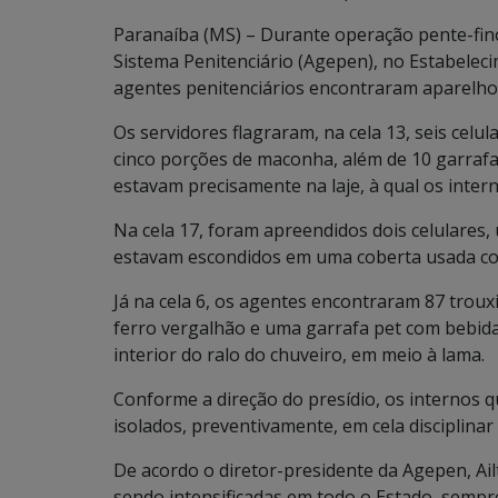
Paranaíba (MS) – Durante operação pente-fino
Sistema Penitenciário (Agepen), no Estabeleci
agentes penitenciários encontraram aparelhos 
Os servidores flagraram, na cela 13, seis celu
cinco porções de maconha, além de 10 garrafas 
estavam precisamente na laje, à qual os intern
Na cela 17, foram apreendidos dois celulares
estavam escondidos em uma coberta usada com
Já na cela 6, os agentes encontraram 87 trou
ferro vergalhão e uma garrafa pet com bebida a
interior do ralo do chuveiro, em meio à lama.
Conforme a direção do presídio, os internos q
isolados, preventivamente, em cela disciplina
De acordo o diretor-presidente da Agepen, Ail
sendo intensificadas em todo o Estado, sempre