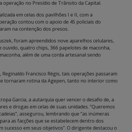
ma operação no Presídio de Trânsito da Capital.
alizada em celas dos pavilhões I e II, com a
operação contou com o apoio de 45 policiais do
tuaram na contenção dos presos.
uszek, foram apreendidos nove aparelhos celulares,
de ouvido, quatro chips, 366 papelotes de maconha,
e maconha, além de uma corda artesanal sendo
 Reginaldo Francisco Régis, tais operações passaram
e tornaram rotina da Agepen, tanto no interior como
ropa Garcia, a autarquia quer vencer o desafio de, a
lares e drogas em celas de suas unidades. “Queremos
s cadeias”, assegurou, lembrando que “as inúmeras
para as facções que se estabelecem dentro dos
m sucesso em seus objetivos”. O dirigente destacou o