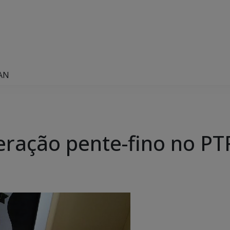
RAN
eração pente-fino no P