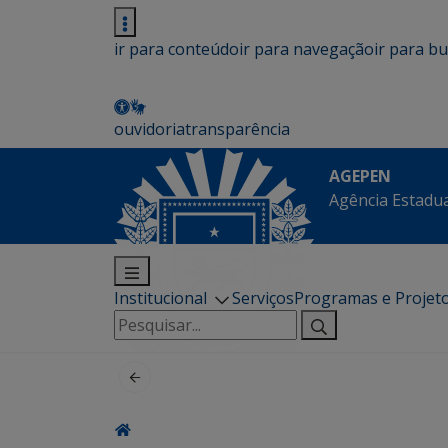
ir para conteúdo
ir para navegação
ir para b
ouvidoria
transparência
AGEPEN
Agência Estadua
Institucional
Serviços
Programas e Projet
Pesquisar
por: